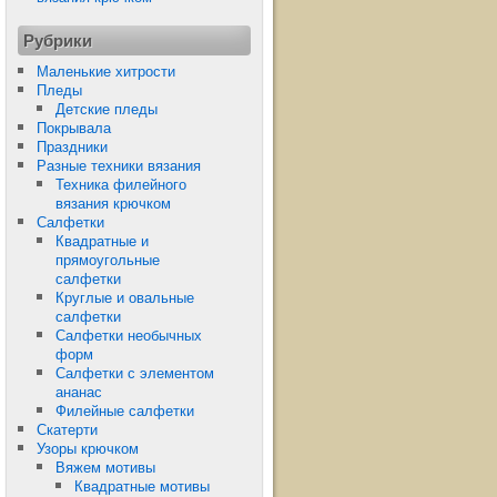
Рубрики
Маленькие хитрости
Пледы
Детские пледы
Покрывала
Праздники
Разные техники вязания
Техника филейного
вязания крючком
Салфетки
Квадратные и
прямоугольные
салфетки
Круглые и овальные
салфетки
Салфетки необычных
форм
Салфетки с элементом
ананас
Филейные салфетки
Скатерти
Узоры крючком
Вяжем мотивы
Квадратные мотивы