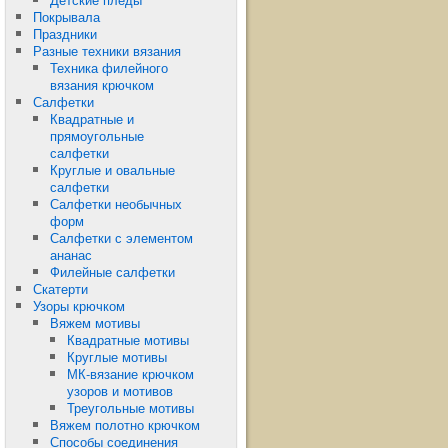
Покрывала
Праздники
Разные техники вязания
Техника филейного
вязания крючком
Салфетки
Квадратные и
прямоугольные
салфетки
Круглые и овальные
салфетки
Салфетки необычных
форм
Салфетки с элементом
ананас
Филейные салфетки
Скатерти
Узоры крючком
Вяжем мотивы
Квадратные мотивы
Круглые мотивы
МК-вязание крючком
узоров и мотивов
Треугольные мотивы
Вяжем полотно крючком
Способы соединения