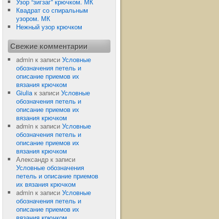
Узор “зигзаг” крючком. МК
Квадрат со спиральным
узором. МК
Нежный узор крючком
Свежие комментарии
admin
к записи
Условные
обозначения петель и
описание приемов их
вязания крючком
Giulia
к записи
Условные
обозначения петель и
описание приемов их
вязания крючком
admin
к записи
Условные
обозначения петель и
описание приемов их
вязания крючком
Александр
к записи
Условные обозначения
петель и описание приемов
их вязания крючком
admin
к записи
Условные
обозначения петель и
описание приемов их
вязания крючком