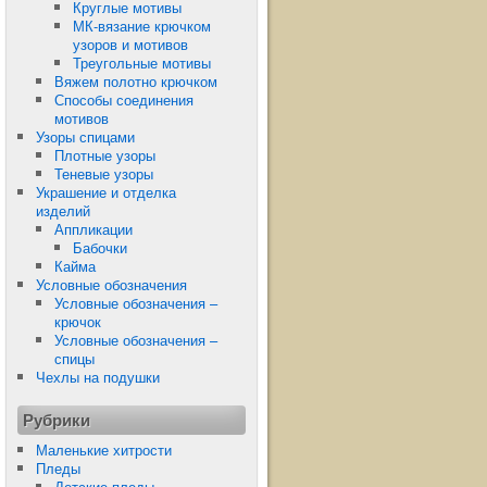
Круглые мотивы
МК-вязание крючком
узоров и мотивов
Треугольные мотивы
Вяжем полотно крючком
Способы соединения
мотивов
Узоры спицами
Плотные узоры
Теневые узоры
Украшение и отделка
изделий
Аппликации
Бабочки
Кайма
Условные обозначения
Условные обозначения –
крючок
Условные обозначения –
спицы
Чехлы на подушки
Рубрики
Маленькие хитрости
Пледы
Детские пледы