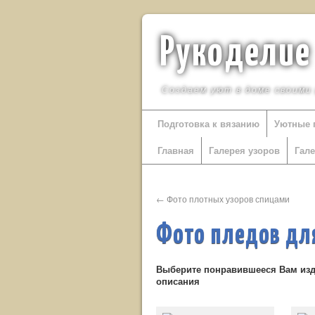
Рукоделие
Создаем уют в доме своими
Подготовка к вязанию
Уютные 
Главная
Галерея узоров
Гал
←
Фото плотных узоров спицами
Фото пледов д
Выберите понравившееся Вам изде
описания