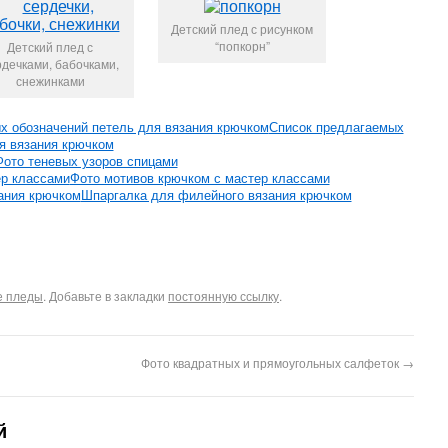
Детский плед с рисунком
“попкорн”
Детский плед с
рдечками, бабочками,
снежинками
Список предлагаемых
я вязания крючком
Фото теневых узоров спицами
Фото мотивов крючком с мастер классами
Шпаргалка для филейного вязания крючком
е пледы
. Добавьте в закладки
постоянную ссылку
.
Фото квадратных и прямоугольных салфеток
→
й