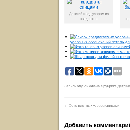
Детский плед узором из
квадратов
се
условных обозначений петель дл
Запись опубликована в рубрике
Детски
←
Фото плотных узоров спицами
Добавить комментари