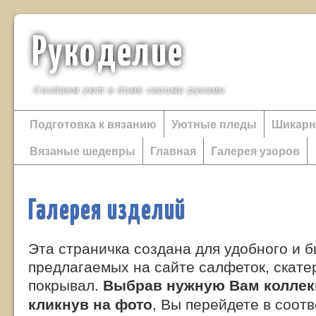
Рукоделие
Создаем уют в доме своими руками
Подготовка к вязанию
Уютные пледы
Шикарн
Вязаные шедевры
Главная
Галерея узоров
Галерея изделий
Эта страничка создана для удобного и 
предлагаемых на сайте салфеток, скатер
покрывал.
Выбрав нужную Вам коллек
, Вы перейдете в соот
кликнув на фото