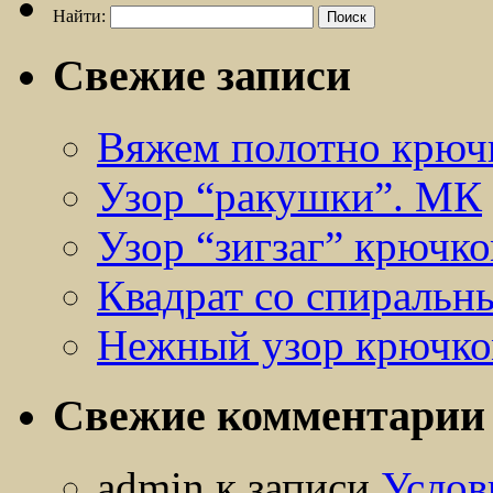
Найти:
Свежие записи
Вяжем полотно крюч
Узор “ракушки”. МК
Узор “зигзаг” крючк
Квадрат со спиральн
Нежный узор крючк
Свежие комментарии
admin
к записи
Услов