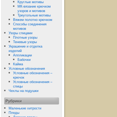
Круглые мотивы
МК-вязание крючком
узоров и мотивов
Треугольные мотивы
Вяжем полотно крючком
Способы соединения
мотивов
Узоры спицами
Плотные узоры
Теневые узоры
Украшение и отделка
изделий
Аппликации
Бабочки
Кайма
Условные обозначения
Условные обозначения –
крючок
Условные обозначения –
спицы
Чехлы на подушки
Рубрики
Маленькие хитрости
Пледы
Детские пледы