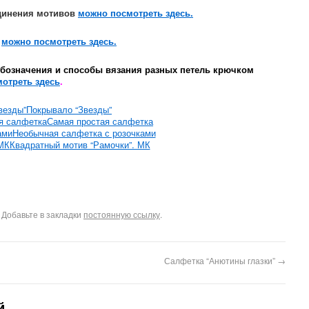
динения мотивов
можно посмотреть здесь.
я
можно посмотреть здесь.
бозначения и способы вязания разных петель крючком
отреть здесь
.
Покрывало “Звезды”
Самая простая салфетка
Необычная салфетка с розочками
Квадратный мотив “Рамочки”. МК
. Добавьте в закладки
постоянную ссылку
.
Салфетка “Анютины глазки”
→
й