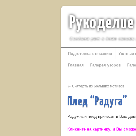
Рукоделие
Создаем уют в доме своими
Подготовка к вязанию
Уютные 
Главная
Галерея узоров
Гал
←
Скатерть из больших мотивов
Плед “Радуга”
Радужный плед принесет в Ваш дом 
Кликните на картинку, и Вы смож