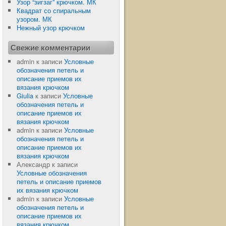
Узор “зигзаг” крючком. МК
Квадрат со спиральным
узором. МК
Нежный узор крючком
Свежие комментарии
admin
к записи
Условные
обозначения петель и
описание приемов их
вязания крючком
Giulia
к записи
Условные
обозначения петель и
описание приемов их
вязания крючком
admin
к записи
Условные
обозначения петель и
описание приемов их
вязания крючком
Александр
к записи
Условные обозначения
петель и описание приемов
их вязания крючком
admin
к записи
Условные
обозначения петель и
описание приемов их
вязания крючком