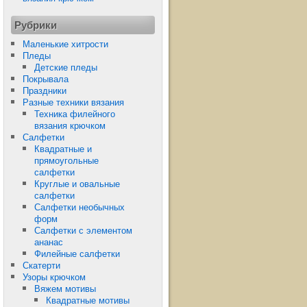
Рубрики
Маленькие хитрости
Пледы
Детские пледы
Покрывала
Праздники
Разные техники вязания
Техника филейного
вязания крючком
Салфетки
Квадратные и
прямоугольные
салфетки
Круглые и овальные
салфетки
Салфетки необычных
форм
Салфетки с элементом
ананас
Филейные салфетки
Скатерти
Узоры крючком
Вяжем мотивы
Квадратные мотивы