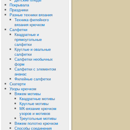
Покрывала
Праздники
Разные техники вязания
Техника филейного
вязания крючком
Салфетки
Квадратные и
прямоугольные
салфетки
Круглые и овальные
салфетки
Салфетки необычных
форм
Салфетки с элементом
ананас
Филейные салфетки
Скатерти
Узоры крючком
Вяжем мотивы
Квадратные мотивы
Круглые мотивы
МК-вязание крючком
узоров и мотивов
Треугольные мотивы
Вяжем полотно крючком
Способы соединения