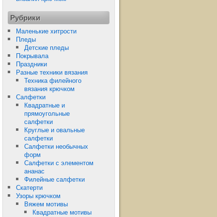
Рубрики
Маленькие хитрости
Пледы
Детские пледы
Покрывала
Праздники
Разные техники вязания
Техника филейного
вязания крючком
Салфетки
Квадратные и
прямоугольные
салфетки
Круглые и овальные
салфетки
Салфетки необычных
форм
Салфетки с элементом
ананас
Филейные салфетки
Скатерти
Узоры крючком
Вяжем мотивы
Квадратные мотивы