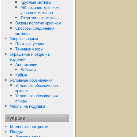
Круглые мотивы
МК-вязание крючком
узоров и мотивов
Треугольные мотивы
Вяжем полотно крючком
Способы соединения
мотивов
Узоры спицами
Плотные узоры
Теневые узоры
Украшение и отделка
изделий
Аппликации
Бабочки
Кайма
Условные обозначения
Условные обозначения –
крючок
Условные обозначения –
спицы
Чехлы на подушки
Рубрики
Маленькие хитрости
Пледы
Детские пледы