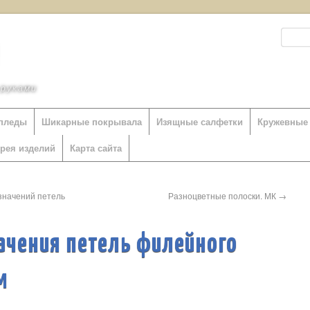
 руками
пледы
Шикарные покрывала
Изящные салфетки
Кружевные 
ерея изделий
Карта сайта
значений петель
Разноцветные полоски. МК
→
ачения петель филейного
м