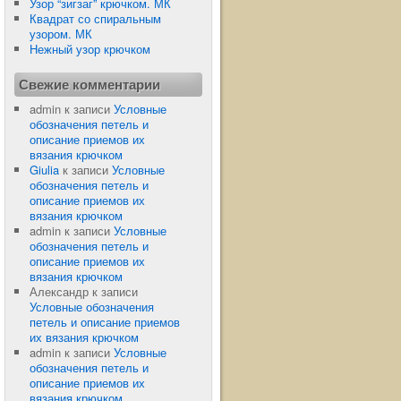
Узор “зигзаг” крючком. МК
Квадрат со спиральным
узором. МК
Нежный узор крючком
Свежие комментарии
admin
к записи
Условные
обозначения петель и
описание приемов их
вязания крючком
Giulia
к записи
Условные
обозначения петель и
описание приемов их
вязания крючком
admin
к записи
Условные
обозначения петель и
описание приемов их
вязания крючком
Александр
к записи
Условные обозначения
петель и описание приемов
их вязания крючком
admin
к записи
Условные
обозначения петель и
описание приемов их
вязания крючком