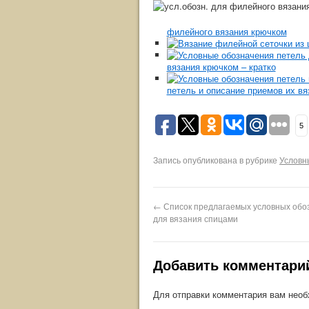
филейного вязания крючком
вязания крючком – кратко
петель и описание приемов их вя
5
Запись опубликована в рубрике
Условн
←
Список предлагаемых условных обо
для вязания спицами
Добавить комментари
Для отправки комментария вам нео