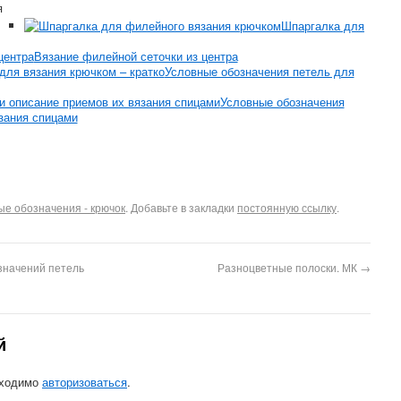
Шпаргалка для
Вязание филейной сеточки из центра
Условные обозначения петель для
Условные обозначения
зания спицами
ые обозначения - крючок
. Добавьте в закладки
постоянную ссылку
.
значений петель
Разноцветные полоски. МК
→
й
бходимо
авторизоваться
.