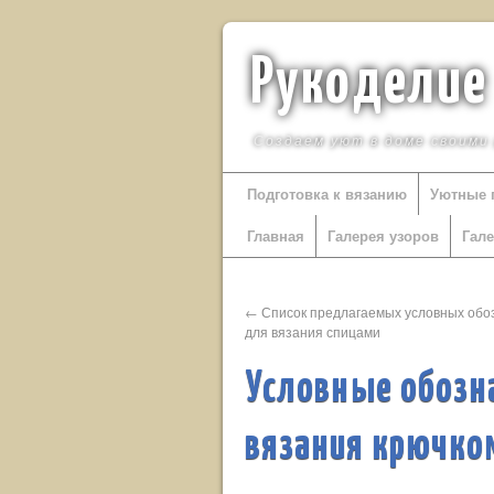
Рукоделие
Создаем уют в доме своими
Подготовка к вязанию
Уютные 
Главная
Галерея узоров
Гал
←
Список предлагаемых условных обо
для вязания спицами
Условные обозн
вязания крючко